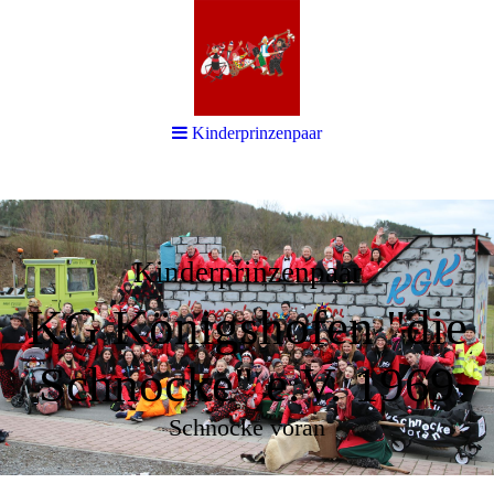
Kinderprinzenpaar
Kinderprinzenpaar
KG Königshofen "die
Schnocke" e.V. 1969
Schnocke voran